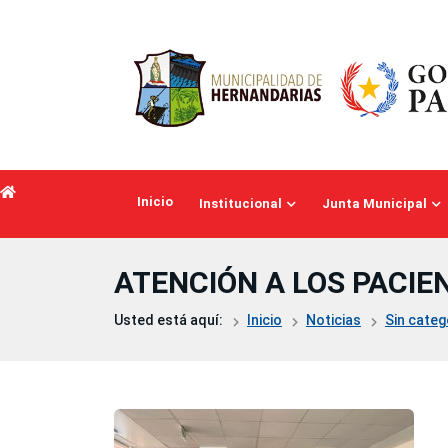
Saltar al contenido principal
Inicio
Institucional
Junta Municipal
ATENCIÓN A LOS PACIE
Usted está aquí:
Inicio
Noticias
Sin categ