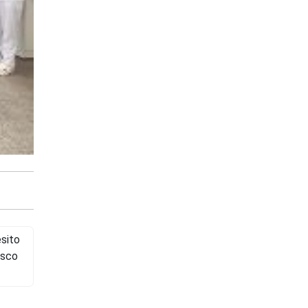
sito
isco