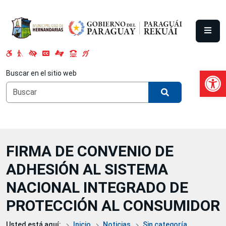
Saltar al contenido principal
Abrir 
Buscar en el sitio web
FIRMA DE CONVENIO DE
ADHESIÓN AL SISTEMA
NACIONAL INTEGRADO DE
PROTECCIÓN AL CONSUMIDOR
Usted está aquí:
Inicio
Noticias
Sin categoría