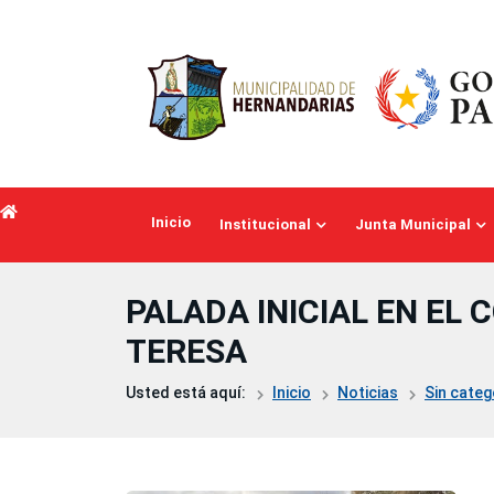
Saltar al contenido principal
Inicio
Institucional
Junta Municipal
PALADA INICIAL EN EL
TERESA
Usted está aquí:
Inicio
Noticias
Sin categ