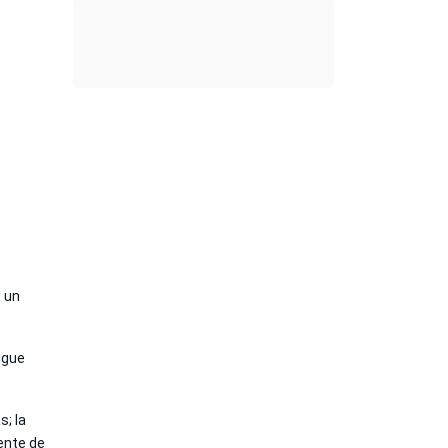
, un
igue
s; la
dente de